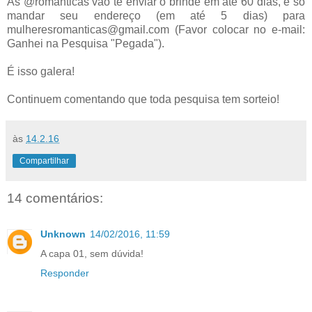
As @românticas vão te enviar o brinde em até 60 dias, é só
mandar seu endereço (em até 5 dias) para
mulheresromanticas@gmail.com (Favor colocar no e-mail:
Ganhei na Pesquisa "Pegada").
É isso galera!
Continuem comentando que toda pesquisa tem sorteio!
às
14.2.16
Compartilhar
14 comentários:
Unknown
14/02/2016, 11:59
A capa 01, sem dúvida!
Responder