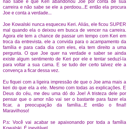
não sabe é que Keri abandonou Joe por conta de sua
carreira e não sabe se ele a perdoou...E então ela procura
Joe e conta a verdade...
Joe Kowalski nunca esqueceu Keri. Aliás, ele ficou SUPER
mal quando ela o deixou em busca de vencer na carreira.
Agora ele tem a chance de passar um tempo com Keri em
troca da entrevista. ele a convida para o acampamento da
família e para cada dia com eles, ela tem direito a uma
pergunta. O que Joe quer na verdade e saber se ainda
existe algum sentimento de Keri por ele e tentar seduzí-la
para voltar a sua cama. E se tudo der certo talvez ele a
convença a ficar dessa vez.
Eu fiquei com a ligeira impressão de que o Joe ama mais a
keri do que ela a ele. Mesmo com todas as explicações. E
Deus do céu, me deu uma dó do Joe! A tristeza dele por
pensar que o amor não vai ser o bastante para fazer ela
ficar, a preocupação da família...E então o final!
Maravilhoso!
P.s: Você vai acabar se apaixonando por toda a família
Kowalski. É inevitável.