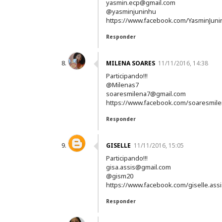
yasmin.ecp@gmail.com
@yasminjuninhu
https://www.facebook.com/YasminJuni
Responder
MILENA SOARES
11/11/2016, 14:38
Participando!!!
@Milenas7
soaresmilena7@gmail.com
https://www.facebook.com/soaresmil
Responder
GISELLE
11/11/2016, 15:05
Participando!!!
gisa.assis@gmail.com
@gism20
https://www.facebook.com/giselle.ass
Responder