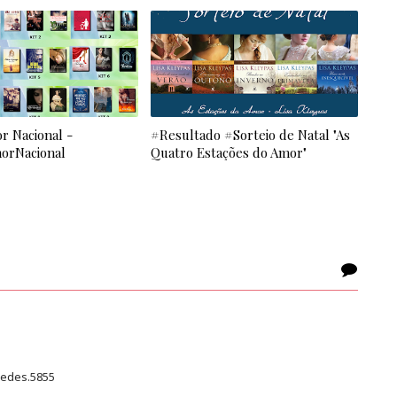
r Nacional -
#Resultado #Sorteio de Natal "As
orNacional
Quatro Estações do Amor"
uedes.5855