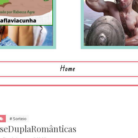
LEIA MAIS
L
Home
# Sorteio
oseDuplaRomânticas