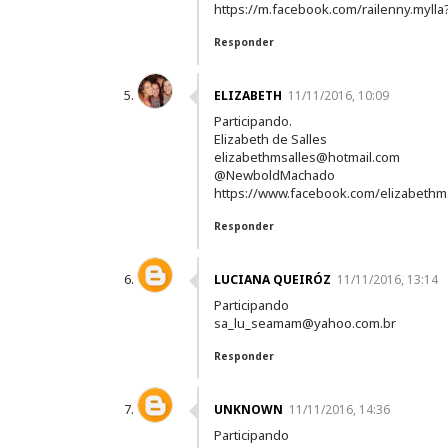
https://m.facebook.com/railenny.myll
Responder
ELIZABETH
11/11/2016, 10:09
Participando.
Elizabeth de Salles
elizabethmsalles@hotmail.com
@NewboldMachado
https://www.facebook.com/elizabethm
Responder
LUCIANA QUEIRÓZ
11/11/2016, 13:14
Participando
sa_lu_seamam@yahoo.com.br
Responder
UNKNOWN
11/11/2016, 14:36
Participando