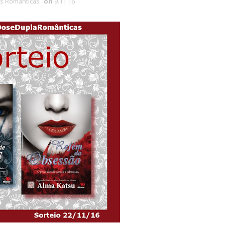
s Românticas
on
9.11.16