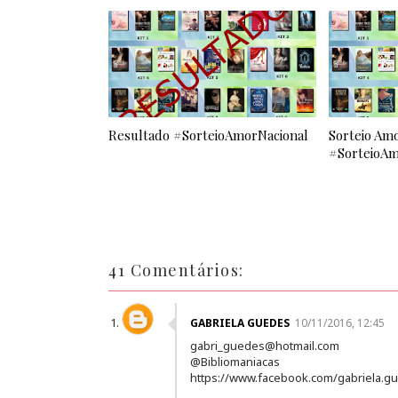
Resultado #SorteioAmorNacional
Sorteio Amo
#SorteioAm
41 Comentários:
GABRIELA GUEDES
10/11/2016, 12:45
gabri_guedes@hotmail.com
@Bibliomaniacas
https://www.facebook.com/gabriela.g