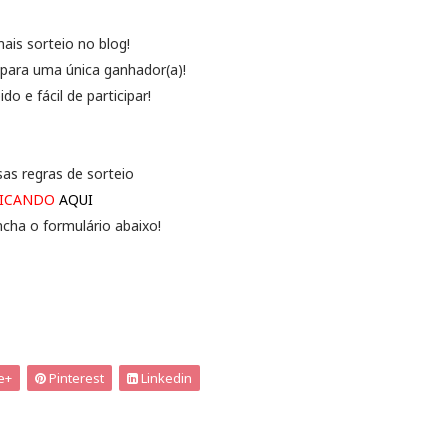
ais sorteio no blog!
s para uma única ganhador(a)!
do e fácil de participar!
sas regras de sorteio
LICANDO
AQUI
ncha o formulário abaixo!
e+
Pinterest
Linkedin