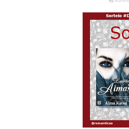
by
Mulhere