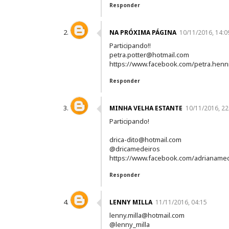
Responder
NA PRÓXIMA PÁGINA
10/11/2016, 14:0
Participando!!
petra.potter@hotmail.com
https://www.facebook.com/petra.henn
Responder
MINHA VELHA ESTANTE
10/11/2016, 22
Participando!
drica-dito@hotmail.com
@dricamedeiros
https://www.facebook.com/adrianame
Responder
LENNY MILLA
11/11/2016, 04:15
lenny.milla@hotmail.com
@lenny_milla