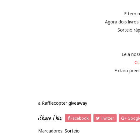
E tem m
Agora dois livro
Sorteio rápi
Leia nos
C
E claro pree
a Rafflecopter giveaway
Share This:
Facebook
Twitter
Googl
Marcadores:
Sorteio