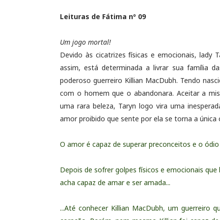
Leituras de Fátima nº 09
Um jogo mortal!
Devido às cicatrizes físicas e emocionais, lad
assim, está determinada a livrar sua família d
poderoso guerreiro Killian MacDubh. Tendo nasc
com o homem que o abandonara. Aceitar a missã
uma rara beleza, Taryn logo vira uma inesperada
amor proibido que sente por ela se torna a única c
O amor é capaz de superar preconceitos e o ódio 
Depois de sofrer golpes físicos e emocionais que 
acha capaz de amar e ser amada...
...Até conhecer
Killian MacDubh, um guerreiro 