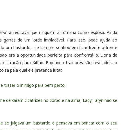
y Taryn acreditava que ninguém a tomaria como esposa. Ainda
as garras de um lorde implacável. Para isso, pede ajuda ao
ido um bastardo, ele sempre sonhou em ficar frente a frente
o era a oportunidade perfeita para confrontá-lo. Dona de
 distração para Killian. E quando traidores são revelados, o
oisa pela qual ele pretende lutar.
e trazer o inimigo para bem perto!
lhe deixaram cicatrizes no corpo e na alma, Lady Taryn não se
que se julgava um bastardo e pensava em brincar com o seu