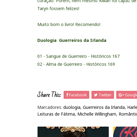
coração. Porém, nem mesmo Killian foi capaz de r
Taryn fossem felizes!
Muito bom o livro! Recomendo!
Duologia Guerreiros da Irlanda
01 - Sangue de Guerreiro - Históricos 167
02 - Alma de Guerreiro - Históricos 169
Share This:
Facebook
Twitter
Googl
Marcadores:
duologia
,
Guerreiros da Irlanda
,
Harl
Leituras de Fátima
,
Michelle Willingham
,
Românti