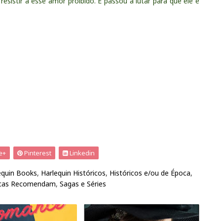
esistir a esse amor proibido. E passou a lutar para que ele e
e+
Pinterest
Linkedin
equin Books
,
Harlequin Históricos
,
Históricos e/ou de Época
,
cas Recomendam
,
Sagas e Séries