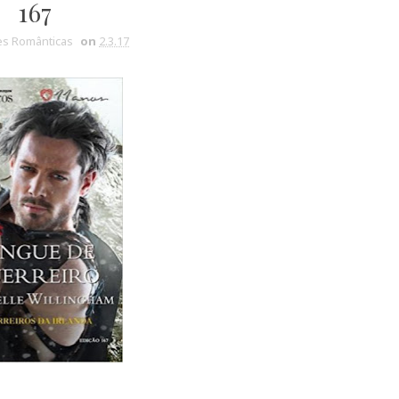
167
s Românticas
on
2.3.17