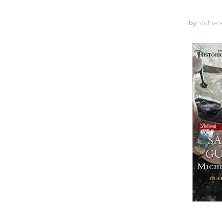
by
Mulhere