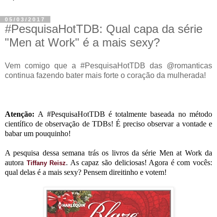
05/03/2017
#PesquisaHotTDB: Qual capa da série
"Men at Work" é a mais sexy?
Vem comigo que a #PesquisaHotTDB das @romanticas
continua fazendo bater mais forte o coração da mulherada!
Atenção:
A #PesquisaHotTDB é totalmente baseada no método
científico de observação de TDBs! É preciso observar a vontade e
babar um pouquinho!
A pesquisa dessa semana trás os livros da série Men at Work da
autora
. As capaz são deliciosas! Agora é com vocês:
Tiffany Reisz
qual delas é a mais sexy? Pensem direitinho e votem!