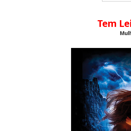
Tem Le
Mulh