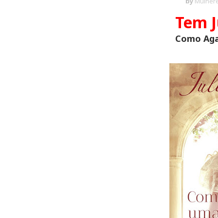
by
Mulhere
Tem J
Como Aga