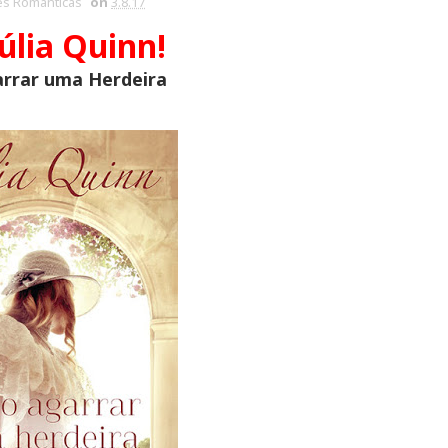
s Românticas
on
3.8.17
úlia Quinn!
rrar uma Herdeira