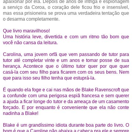
apaixonar por ela. Depois de anos de intriga e espionagem
a serviço da Coroa, o coração dele ficou frio e insensível,
mas essa prisioneira se prova uma verdadeira tentação que
o desarma completamente.
Que livro maravilhoso!
Uma história leve, divertida e com um ritmo tão bom que
você não cansa da leitura.
Carolina, uma jovem orfã que vem passando de tutor para
tutor até completar vinte e um anos e tomar posse de sua
herança. Acontece que o último tutor quer por que quer
casá-la com seu filho para ficarem com os seus bens. Nem
que para isso seu filho tenha que estuprá-la.
É quando ela foge e cai nas mãos de Blake Ravenscroft que
a confunde com uma perigosa espiã francesa e sem querer
a ajuda a ficar longe do tutor e da ameaça de um casamento
forçado. E por enquanto é conveniente que ela não conte
nadinha a Blake!
Blake é um grandíssimo idiota durante boa parte do livro. O
bom é que a Caroline não abaixa a cabeça pra ele e sempre