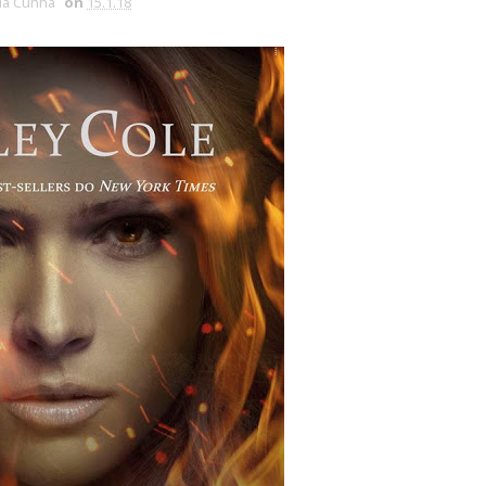
via Cunha
on
15.1.18