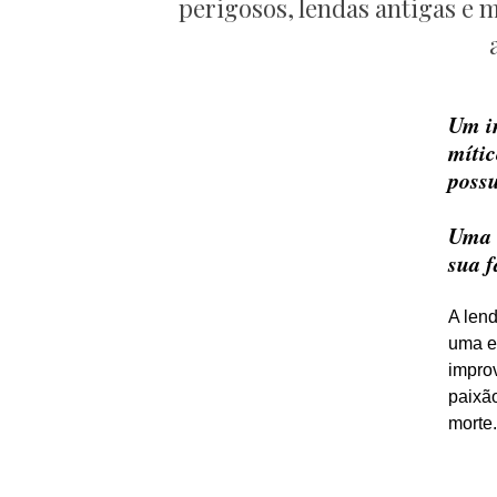
perigosos, lendas antigas e 
Um i
mític
poss
Uma 
sua f
A len
uma e
impro
paixão
morte.