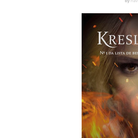
by
Flá