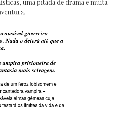
místicas, uma pitada de drama e muita
aventura.
ncansável guerreiro
o. Nada o deterá até que a
ua.
vampira prisioneira de
antasia mais selvagem.
da de um feroz lobisomem e
ncantadora vampira –
váveis almas gêmeas cuja
 testará os limites da vida e da