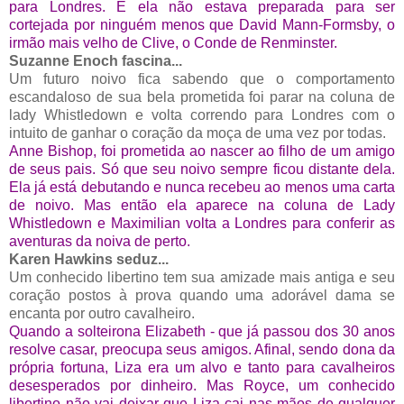
para Londres. E ela não estava preparada para ser
cortejada por ninguém menos que David Mann-Formsby, o
irmão mais velho de Clive, o Conde de Renminster.
Suzanne Enoch fascina...
Um futuro noivo fica sabendo que o comportamento
escandaloso de sua bela prometida foi parar na coluna de
lady Whistledown e volta correndo para Londres com o
intuito de ganhar o coração da moça de uma vez por todas.
Anne Bishop, foi prometida ao nascer ao filho de um amigo
de seus pais. Só que seu noivo sempre ficou distante dela.
Ela já está debutando e nunca recebeu ao menos uma carta
de noivo. Mas então ela aparece na coluna de Lady
Whistledown e Maximilian volta a Londres para conferir as
aventuras da noiva de perto.
Karen Hawkins seduz...
Um conhecido libertino tem sua amizade mais antiga e seu
coração postos à prova quando uma adorável dama se
encanta por outro cavalheiro.
Quando a solteirona Elizabeth - que já passou dos 30 anos
resolve casar, preocupa seus amigos. Afinal, sendo dona da
própria fortuna, Liza era um alvo e tanto para cavalheiros
desesperados por dinheiro. Mas Royce, um conhecido
libertino não vai deixar que Liza cai nas mãos de qualquer