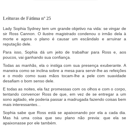
Leituras de Fátima nº 25
Lady Sophia Sydney tem um grande objetivo na vida: se vingar de
sir Ross Cannon. O ilustre magistrado condenou o irmão dela à
morte e agora o plano é causar um escândalo e arruinar a
reputação dele.
Para isso, Sophia dá um jeito de trabalhar para Ross e, aos
poucos, vai ganhando sua confiança.
Todas as manhãs, ela o instiga com sua presença exuberante. A
maneira como se inclina sobre a mesa para servir-lhe as refeições
e o modo como suas mãos tocam-lhe a pele com suavidade
desafiam o bom senso dele.
E todas as noites, ela faz promessas com os olhos e com o corpo,
tentando convencer Ross de que, em vez de se entregar a um
sono agitado, ele poderia passar a madrugada fazendo coisas bem
mais interessantes...
Sophia sabe que Ross está se apaixonando por ela a cada dia.
Mas há uma coisa que seu plano não previa: que ela se
apaixonasse por ele também.