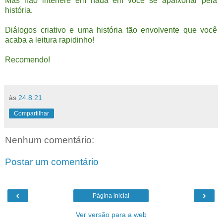
Mas não interfere em nada em você se apaixonar pela
história.
Diálogos
criativo e uma história tão envolvente que você
acaba a leitura rapidinho!
Recomendo!
às
24.8.21
Compartilhar
Nenhum comentário:
Postar um comentário
‹
›
Página inicial
Ver versão para a web