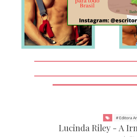
LEIA MAIS
# Editora A
Lucinda Riley - A I