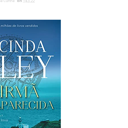
via Cunha
on
14.3.22