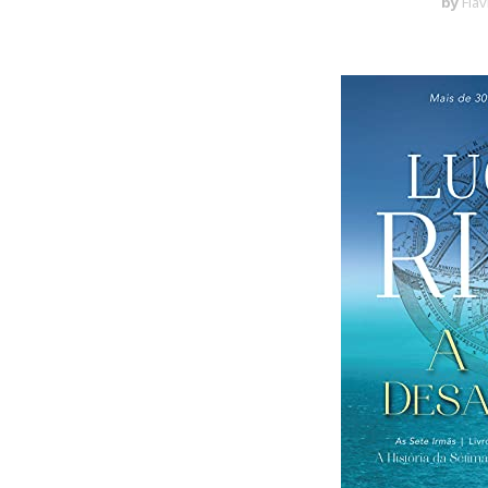
by
Flá