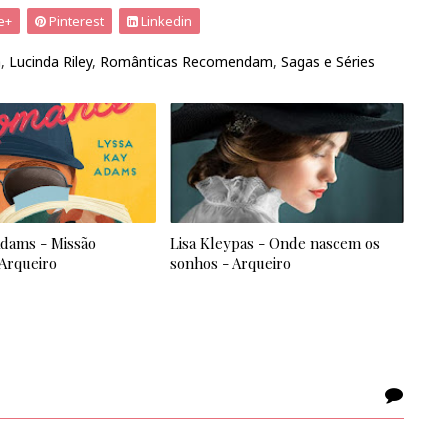
e+
Pinterest
Linkedin
a
,
Lucinda Riley
,
Românticas Recomendam
,
Sagas e Séries
Adams - Missão
Lisa Kleypas - Onde nascem os
Arqueiro
sonhos - Arqueiro