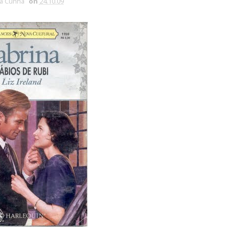
ia Cunha
on
24.10.09