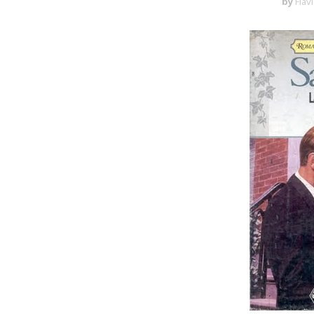
by
Fláv