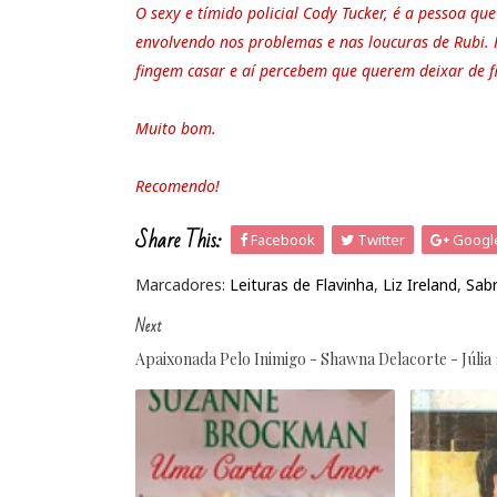
O sexy e tímido policial Cody Tucker, é a pessoa qu
envolvendo nos problemas e nas loucuras de Rubi. P
fingem casar e aí percebem que querem deixar de fi
Muito bom.
Recomendo!
Share This:
Facebook
Twitter
Googl
Marcadores:
Leituras de Flavinha
,
Liz Ireland
,
Sabr
Next
Apaixonada Pelo Inimigo - Shawna Delacorte - Júlia 