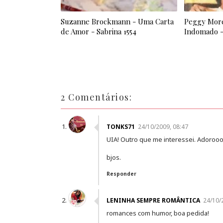
Suzanne Brockmann - Uma Carta
Peggy More
de Amor - Sabrina 1554
Indomado -
2 Comentários:
TONKS71
24/10/2009, 08:47
UIA! Outro que me interessei. Adoroo
bjos.
Responder
LENINHA SEMPRE ROMÂNTICA
24/10/
romances com humor, boa pedida!