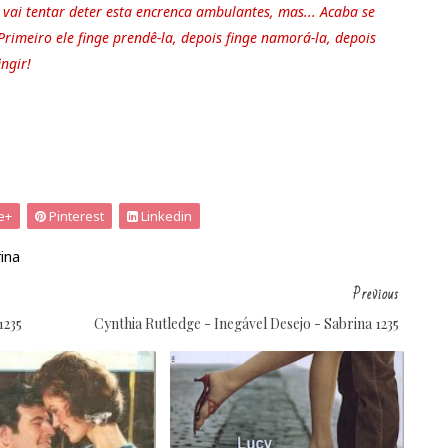
e vai tentar deter esta encrenca ambulantes, mas... Acaba se
rimeiro ele finge prendê-la, depois finge namorá-la, depois
ngir!
e+
Pinterest
Linkedin
ina
Previous
1235
Cynthia Rutledge - Inegável Desejo - Sabrina 1235