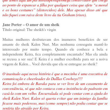
ao ponto de espancar a filha por qualquer coisa que afete “a moral
e os bons costumes” (distorcidos) dele. Mas apesar disso até que
não fiquei com raiva deste livro da tia Graham (risos).
Jane Porter – O amor de um sheik
Título original: The sheikh’s virgin
Muitas mulheres desfrutavam dos inumeros benefícios de ser
amante do sheik Kalen Nuri. Mas nenhuma conseguiu mantê-lo
interessado por muito tempo. Quando ele conhece a bela e
independente Keira, fica completamente encantado! Mas ela ainda
se recusa a ser sua! E Keira é a mulher escolhida para ser a noiva
virgem de Kalen... Você duvida que ela se entregue ao sheik?
O inusitado aqui nessa história é que a mocinha é uma executiva de
comunicação e cheerleader do Dalllas Cowboys!!!!
Keira foi embora de Baraka para se ver livre de um casamento de
conveniência, só que não contava com a insistência do padrasto em
casá-la com um velho. Encurralada só pode contar com a ajuda do
sheik Kalen Nuri. Kalen só queria evitar que um inimigo da família
ficasse mais poderoso, mas (como sempre) não podia contar que se
sentiria tão atraído por Keira.