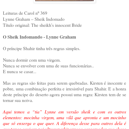
Leituras de Carol nº 369
Lynne Graham – Sheik Indomado
Título original: The sheikh’s innocent Bride
O Sheik Indomando - Lynne Graham
O príncipe Shahir tinha três regras simples.
Nunca dormir com uma virgem.
Nunca se envolver com uma de suas funcionárias..
E nunca se casar...
Mas as regras são feitas para serem quebradas. Kirsten é inocente e
pobre, uma combinação perfeita e irresistível para Shahir. E a honra
deste príncipe do deserto agora possui uma regra: Kirsten tem de se
tornar sua noiva.
Aqui temos a “tia” Lynne em versão sheik e com os outros
elementos: mocinha virgem, uma vilã que apronta e um mocinho
que só enxerga o que quer. A diferença desse para outros dela é
que temos aqui um pai ultrasuperhipermega conservador que chega