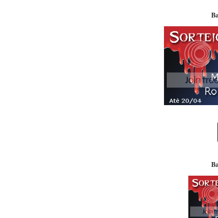
Ba
Ba