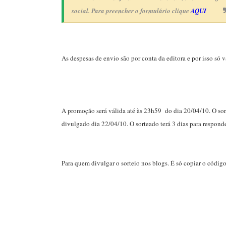
social.
Para preencher o formulário clique
AQUI
As despesas de envio são por conta da editora e por isso só 
A promoção será válida até às 23h59 do dia 20/04/10. O sorte
divulgado dia 22/04/10. O sorteado terá 3 dias para respond
Para quem divulgar o sorteio nos blogs. É só copiar o códig