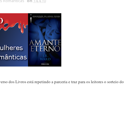
s Românticas
on
14.4.10
rso dos Livros está repetindo a parceria e traz para os leitores o sorteio do