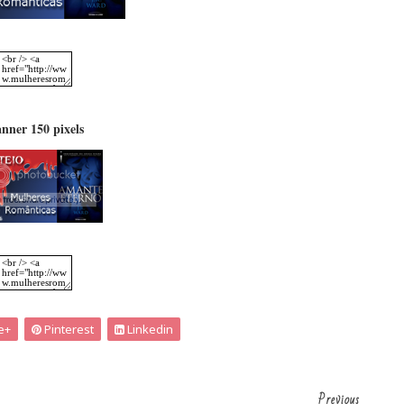
nner 150 pixels
e+
Pinterest
Linkedin
Previous