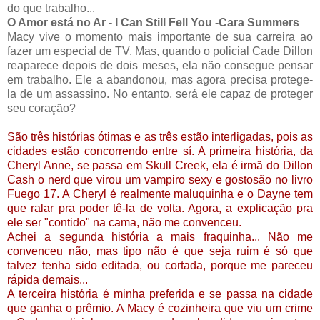
do que trabalho...
O Amor está no Ar - I Can Still Fell You -Cara Summers
Macy vive o momento mais importante de sua carreira ao
fazer um especial de TV. Mas, quando o policial Cade Dillon
reaparece depois de dois meses, ela não consegue pensar
em trabalho. Ele a abandonou, mas agora precisa protege-
la de um assassino. No entanto, será ele capaz de proteger
seu coração?
São três histórias ótimas e as três estão interligadas, pois as
cidades estão concorrendo entre sí. A primeira história, da
Cheryl Anne, se passa em Skull Creek, ela é irmã do Dillon
Cash o nerd que virou um vampiro sexy e gostosão no livro
Fuego 17. A Cheryl é realmente maluquinha e o Dayne tem
que ralar pra poder tê-la de volta. Agora, a explicação pra
ele ser "contido" na cama, não me convenceu.
Achei a segunda história a mais fraquinha... Não me
convenceu não, mas tipo não é que seja ruim é só que
talvez tenha sido editada, ou cortada, porque me pareceu
rápida demais...
A terceira história é minha preferida e se passa na cidade
que ganha o prêmio. A Macy é cozinheira que viu um crime