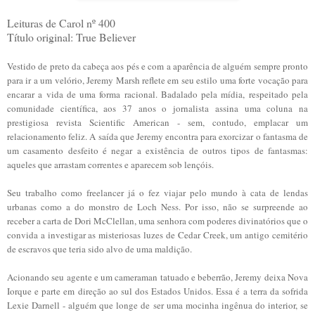
Leituras de Carol nº 400
Título original: True Believer
Vestido de preto da cabeça aos pés e com a aparência de alguém sempre pronto
para ir a um velório, Jeremy Marsh reflete em seu estilo uma forte vocação para
encarar a vida de uma forma racional. Badalado pela mídia, respeitado pela
comunidade científica, aos 37 anos o jornalista assina uma coluna na
prestigiosa revista Scientific American - sem, contudo, emplacar um
relacionamento feliz. A saída que Jeremy encontra para exorcizar o fantasma de
um casamento desfeito é negar a existência de outros tipos de fantasmas:
aqueles que arrastam correntes e aparecem sob lençóis.
Seu trabalho como freelancer já o fez viajar pelo mundo à cata de lendas
urbanas como a do monstro de Loch Ness. Por isso, não se surpreende ao
receber a carta de Dori McClellan, uma senhora com poderes divinatórios que o
convida a investigar as misteriosas luzes de Cedar Creek, um antigo cemitério
de escravos que teria sido alvo de uma maldição.
Acionando seu agente e um cameraman tatuado e beberrão, Jeremy deixa Nova
Iorque e parte em direção ao sul dos Estados Unidos. Essa é a terra da sofrida
Lexie Darnell - alguém que longe de ser uma mocinha ingênua do interior, se