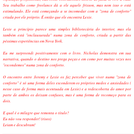
Seu trabalho como freelance dá a ele aquele frisson, mas nem isso o está
estimulando. Ele está começando a se incomodar com a "zona de conforto"
criada por ele próprio. É então que ele encontra Lexie.
Lexie a princípio parece uma simples bibliotecária do interior, mas ela
também está "enclausurada" numa zona de conforto, criada a partir das
péssimas experiências em Nova York.
Eu me surpreendi positivamente com o livro. Nicholas demonstra em sua
narrativa, quando o destino nos prega peças e em como por muitas vezes nos
"escondemos" numa zona de conforto.
O encontro entre Jeremy e Lexie os faz perceber que viver numa "zona de
conforto" é só uma forma deles esconderem os próprios medos e ansiedades (
nesse caso de forma mais acentuada em Lexie) e a redescoberta do amor por
parte de ambos os deixam confusos, mas é uma forma de recomeço para os
dois.
E qual é o milagre que remonta o título?
Eu não vou responder! (risos)
Leiam e descubram!