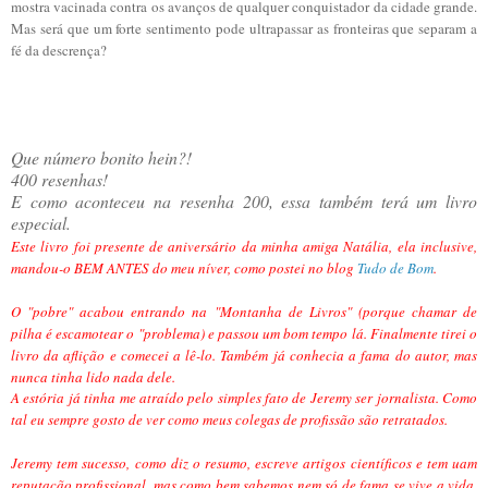
mostra vacinada contra os avanços de qualquer conquistador da cidade grande.
Mas será que um forte sentimento pode ultrapassar as fronteiras que separam a
fé da descrença?
Que número bonito hein?!
400 resenhas!
E como aconteceu na resenha 200, essa também terá um livro
especial.
Este livro foi
presente de aniversário da minha amiga Natália, ela inclusive,
mandou-o BEM ANTES do meu níver, como postei no blog
Tudo de Bom
.
O "pobre" acabou entrando na "Montanha de Livros" (porque chamar de
pilha é escamotear o "problema) e passou um bom tempo lá. Finalmente tirei o
livro da aflição e comecei a lê-lo. Também já conhecia a fama do autor, mas
nunca tinha lido nada dele.
A estória já tinha me atraído pelo simples fato de Jeremy ser jornalista. Como
tal eu sempre gosto de ver como meus colegas de profissão são retratados.
Jeremy tem sucesso, como diz o resumo, escreve artigos científicos e tem uam
reputação profissional, mas como bem sabemos nem só de fama se vive a vida.