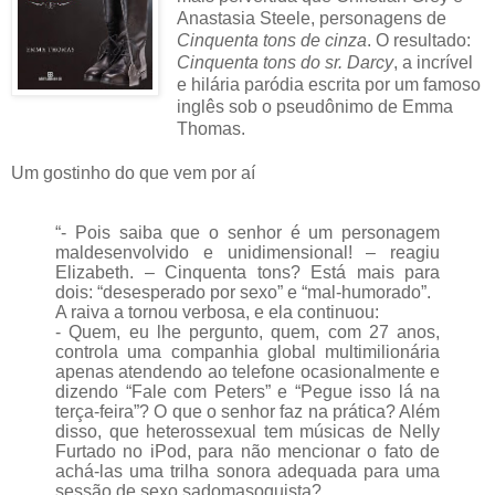
Anastasia Steele, personagens de
Cinquenta tons de cinza
. O resultado:
Cinquenta tons do sr. Darcy
, a incrível
e hilária paródia escrita por um famoso
inglês sob o pseudônimo de
Emma
Thomas.
Um gostinho do que vem por aí
“- Pois saiba que o senhor é um personagem
maldesenvolvido e unidimensional! – reagiu
Elizabeth. – Cinquenta tons? Está mais para
dois: “desesperado por sexo” e “mal-humorado”.
A raiva a tornou verbosa, e ela continuou:
- Quem, eu lhe pergunto, quem, com 27 anos,
controla uma companhia global multimilionária
apenas atendendo ao telefone ocasionalmente e
dizendo “Fale com Peters” e “Pegue isso lá na
terça-feira”? O que o senhor faz na prática? Além
disso, que heterossexual tem músicas de Nelly
Furtado no iPod, para não mencionar o fato de
achá-las uma trilha sonora adequada para uma
sessão de sexo sadomasoquista?