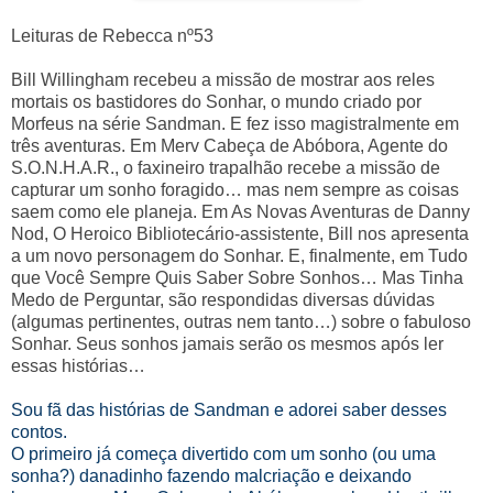
Leituras de Rebecca nº53
Bill Willingham recebeu a missão de mostrar aos reles
mortais os bastidores do Sonhar, o mundo criado por
Morfeus na série Sandman. E fez isso magistralmente em
três aventuras. Em Merv Cabeça de Abóbora, Agente do
S.O.N.H.A.R., o faxineiro trapalhão recebe a missão de
capturar um sonho foragido… mas nem sempre as coisas
saem como ele planeja. Em As Novas Aventuras de Danny
Nod, O Heroico Bibliotecário-assistente, Bill nos apresenta
a um novo personagem do Sonhar. E, finalmente, em Tudo
que Você Sempre Quis Saber Sobre Sonhos… Mas Tinha
Medo de Perguntar, são respondidas diversas dúvidas
(algumas pertinentes, outras nem tanto…) sobre o fabuloso
Sonhar. Seus sonhos jamais serão os mesmos após ler
essas histórias…
Sou fã das histórias de Sandman e adorei saber desses
contos.
O primeiro já começa divertido com um sonho (ou uma
sonha?) danadinho fazendo malcriação e deixando