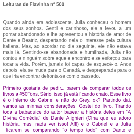
Leituras de Flavinha nº 500
Quando ainda era adolescente, Julia conheceu o homem
dos seus sonhos. Gentil e carinhoso, ele a levou a um
pomar abandonado e lhe apresentou a história de amor de
Dante e Beatriz, despertando nela o interesse pela cultura
italiana. Mas, ao acordar no dia seguinte, ele não estava
mais lá. Sentindo-se abandonada e humilhada, Julia não
contou a ninguém sobre aquele encontro e se esforçou para
tocar a vida. Porém, jamais foi capaz de esquecê-lo. Anos
depois, ela se muda para o Canadá, e despreparada para o
que iria encontrar defronta-se com o passado.
Primeiro gostaria de pedir... parem de comparar todos os
livros a #50Tons. Sério, isso já está ficando chato. Esse livro
é o Inferno do Gabriel e não do Grey, ok? Partindo daí,
vamos as minhas considerações! Gostei do livro. Tirando
toda a babaquice do autor basear a história deles em "A
Divina Comédia" de Dante Alighieri (Olha que eu adoro
história, mas, nada ver isso! Aff!) e o Gabriel e a Julia
ficarem se comparando "o tempo todo" com Dante e