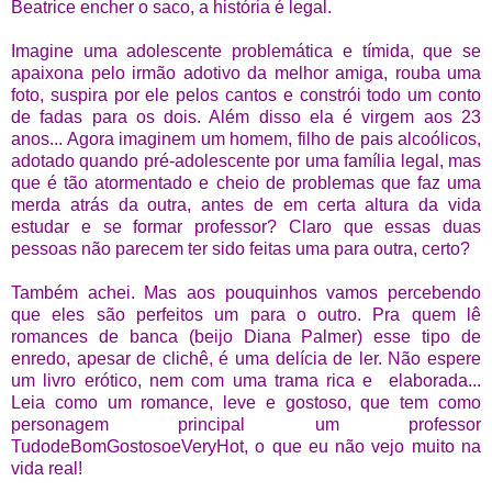
Beatrice encher o saco, a história é legal.
Imagine uma adolescente problemática e tímida, que se
apaixona pelo irmão adotivo da melhor amiga, rouba uma
foto, suspira por ele pelos cantos e constrói todo um conto
de fadas para os dois. Além disso ela é virgem aos 23
anos... Agora imaginem um homem, filho de pais alcoólicos,
adotado quando pré-adolescente por uma família legal, mas
que é tão atormentado e cheio de problemas que faz uma
merda atrás da outra, antes de em certa altura da vida
estudar e se formar professor? Claro que essas duas
pessoas não parecem ter sido feitas uma para outra, certo?
Também achei. Mas aos pouquinhos vamos percebendo
que eles são perfeitos um para o outro. Pra quem lê
romances de banca (beijo Diana Palmer) esse tipo de
enredo, apesar de clichê, é uma delícia de ler. Não espere
um livro erótico, nem com uma trama rica e elaborada...
Leia como um romance, leve e gostoso, que tem como
personagem principal um professor
TudodeBomGostosoeVeryHot, o que eu não vejo muito na
vida real!