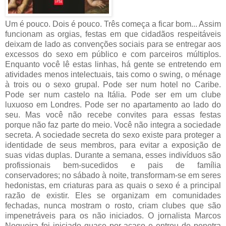
Um é pouco. Dois é pouco. Três começa a ficar bom... Assim
funcionam as orgias, festas em que cidadãos respeitáveis
deixam de lado as convenções sociais para se entregar aos
excessos do sexo em público e com parceiros múltiplos.
Enquanto você lê estas linhas, há gente se entretendo em
atividades menos intelectuais, tais como o swing, o ménage
à trois ou o sexo grupal. Pode ser num hotel no Caribe.
Pode ser num castelo na Itália. Pode ser em um clube
luxuoso em Londres. Pode ser no apartamento ao lado do
seu. Mas você não recebe convites para essas festas
porque não faz parte do meio. Você não integra a sociedade
secreta. A sociedade secreta do sexo existe para proteger a
identidade de seus membros, para evitar a exposição de
suas vidas duplas. Durante a semana, esses indivíduos são
profissionais bem-sucedidos e pais de família
conservadores; no sábado à noite, transformam-se em seres
hedonistas, em criaturas para as quais o sexo é a principal
razão de existir. Eles se organizam em comunidades
fechadas, nunca mostram o rosto, criam clubes que são
impenetráveis para os não iniciados. O jornalista Marcos
Nogueira foi iniciado quase por acaso e entrou de penetra