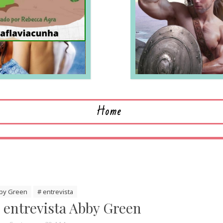
LEIA MAIS
L
Home
by Green
# entrevista
l entrevista Abby Green