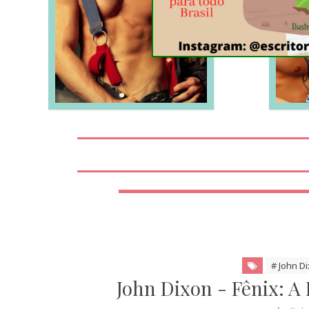
LEIA MAIS
# John D
John Dixon - Fênix: A 