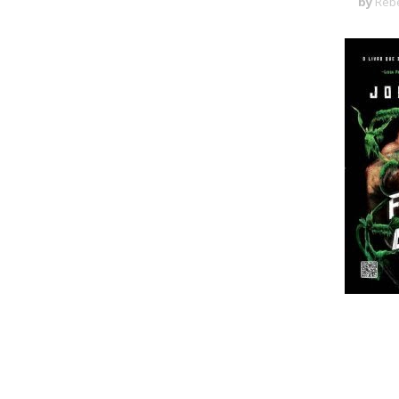
by
Rebe