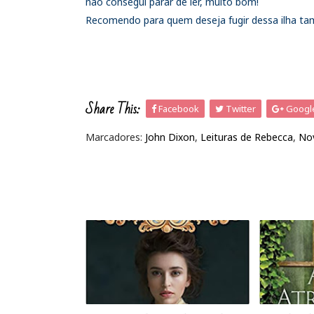
não consegui parar de ler, muito bom!
Recomendo para quem deseja fugir dessa ilha t
Share This:
Facebook
Twitter
Googl
Marcadores:
John Dixon
,
Leituras de Rebecca
,
No