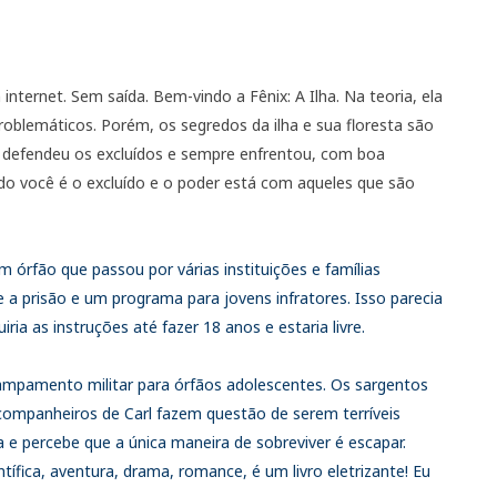
ternet. Sem saída. Bem-vindo a Fênix: A Ilha. Na teoria, ela
blemáticos. Porém, os segredos da ilha e sua floresta são
 defendeu os excluídos e sempre enfrentou, com boa
o você é o excluído e o poder está com aqueles que são
 órfão que passou por várias instituições e famílias
a prisão e um programa para jovens infratores. Isso parecia
iria as instruções até fazer 18 anos e estaria livre.
ampamento militar para órfãos adolescentes.
Os sargentos
 companheiros de Carl fazem questão de serem terríveis
a e percebe que a única maneira de sobreviver é escapar.
ntífica, aventura, drama, romance, é um livro eletrizante! Eu