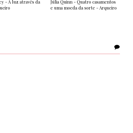
ey - A luz através da
Júlia Quinn - Quatro casamentos
queiro
e uma moeda da sorte - Arqueiro