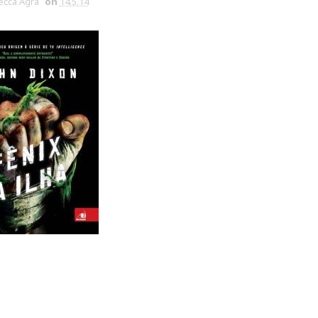
cca Agra
on
14.5.14