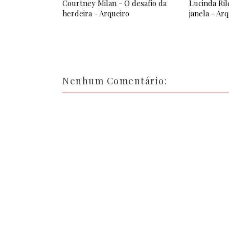
Courtney Milan - O desafio da
Lucinda Ril
herdeira - Arqueiro
janela - Ar
Nenhum Comentário: