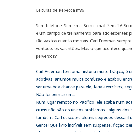
Leituras de Rebecca nº86
Sem telefone. Sem sms. Sem e-mail. Sem TV. Sem in
é um campo de treinamento para adolescentes pro
tão vastos quanto mortais. Carl Freeman sempre
vontade, os valentões. Mas o que acontece quand
perversos?
Carl Freeman tem uma história muito trágica, é um
adotivas, arrumou muita confusão e acabou entre 
ser uma boa chance para ele, faria exercícios, segu
Não foi bem assim...
Num lugar remoto no Pacífico, ele acaba num ac
cruéis não são os únicos problemas - alguns dos
também.
Carl descobre alguns segredos dessa ilh
Gente! Que livro incrível! Tem suspense, ficção cie