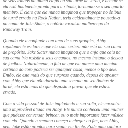
de seus irmãos na última etapa da sua turnê de verão, e decidir se
ela está finalmente pronta para a ribalta, tornando-se o seu quarto
membro. É claro que ela nunca imaginou que tropeçar no ônibus
de turnê errado na Rock Nation, teria acidentalmente pousado-a
na cama de Jake Slater, o notório vocalista mulherengo da
Runaway Train.
Quando ele a confunde com uma de suas groupies, Abby
rapidamente esclarece que ela com certeza não está na sua cama
de propósito. Jake Slater nunca imaginou que o anjo que caiu na
sua cama iria resistir a seus encantos, no mesmo instante o deixou
de joelhos. Naturalmente, o fato de que ela parece uma menina
certinha do coro poderia ser qualquer coisa, menos o tipo dele.
Então, ele esta mais do que surpreso quando, depois de apostar
com Abby que ela não duraria uma semana no seu ônibus de
turnê, ela esta mais do que disposta a provar que ele estava
errado.
Com a vida pessoal de Jake implodindo a sua volta, ele encontra
uma improvável aliada em Abby. Ele nunca conheceu uma mulher
que pudesse conversar, brincar, ou o mais importante fazer música
com ela. Quando a semana começa a chegar ao fim, nem Abby,
nem Jake estão prontos para seguir em frente. Pode uma cantora