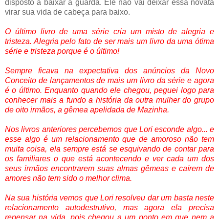
disposto a baixar a guarda. Ele não vai deixar essa novata
virar sua vida de cabeça para baixo.
O último livro de uma série cria um misto de alegria e
tristeza. Alegria pelo fato de ser mais um livro da uma ótima
série e tristeza porque é o último!
Sempre ficava na expectativa dos anúncios da Novo
Conceito de lançamentos de mais um livro da série e agora
é o último. Enquanto quando ele chegou, peguei logo para
conhecer mais a fundo a história da outra mulher do grupo
de oito irmãos, a gêmea apelidada de Mazinha.
Nos livros anteriores percebemos que Lori esconde algo... e
esse algo é um relacionamento que de amoroso não tem
muita coisa, ela sempre está se esquivando de contar para
os familiares o que está acontecendo e ver cada um dos
seus irmãos encontrarem suas almas gêmeas e caírem de
amores não tem sido o melhor clima.
Na sua história vemos que Lori resolveu dar um basta neste
relacionamento autodestrutivo, mas agora ela precisa
repensar na vida, pois chegou a um ponto em que nem a