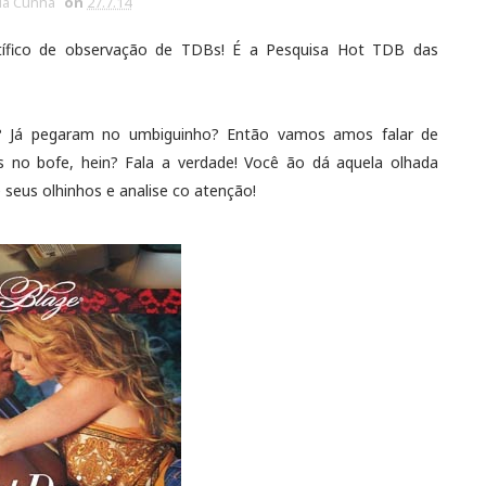
via Cunha
on
27.7.14
tífico de observação de TDBs! É a Pesquisa Hot TDB das
a? Já pegaram no umbiguinho? Então vamos amos falar de
no bofe, hein? Fala a verdade! Você ão dá aquela olhada
seus olhinhos e analise co atenção!