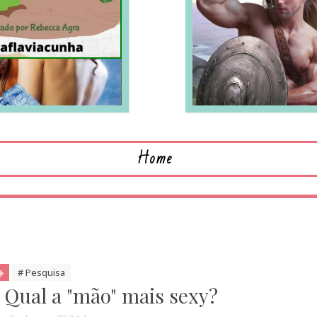
LEIA MAIS
L
Home
# Pesquisa
 Qual a "mão" mais sexy?