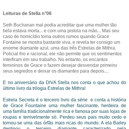
Leituras de Stella n°06
Seth Buchanan mal podia acreditar que uma mulher tão
bela estava morta... e com uma pistola na mão... Mas seu
caso de homicídio toma outros rumos quando Grace
Fontaine se mostra bastante viva, e revela ter consigo um
enorme diamante azul, uma das três Estrelas de Mithra.
Policial frio e racional, ele não permite que os sentimentos
interfiram em seu trabalho. No entanto, os encantos
femininos de Grace o fazem desejar desvendar primeiro
seus segredos e deixar os diamantes para depois....
E no aniversário da DIVA Stella nos conta o que achou do
último livro da trilogia Estrelas de Mithra!
Estrela Secreta é o terceiro livro da série e conta a história
de Grace Fountaine uma mulher fascinante, herdeira de
uma família tradicionalmente rica e famosa por suas lojas de
roupas e terrivelmente só. Perdeu seus pais muito cedo e
tornou-se uma das órfãs mais ricas do mundo. A ela Bailey
destinou o terceiro diamante caracterizado pela