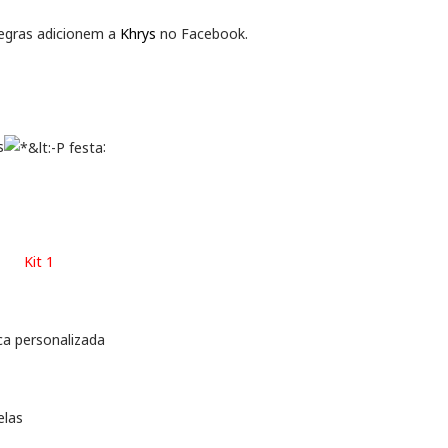
regras adicionem a
Khrys
no Facebook.
s
:
Kit 1
ca personalizada
z
elas