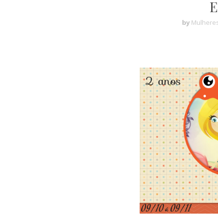
E
by
Mulheres