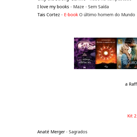
I love my books
- Maze - Sem Saída
Tais Cortez
-
E-book
O último homem do Mundo
a Raf
Kit 2
Anaté Merger
- Sagrados