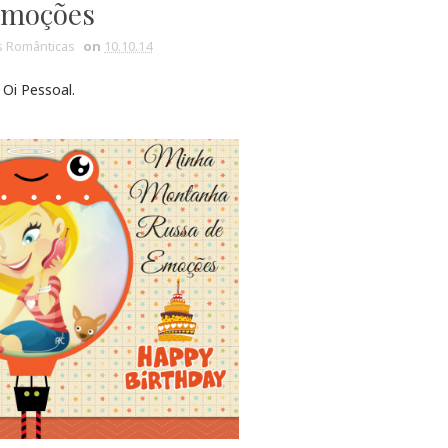
moções
 Românticas
on
10.10.14
Oi Pessoal.