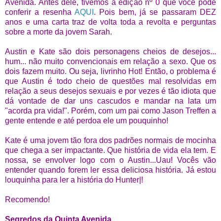
Avenida. Antes dele, tivemos a edição nº 0 que você pode
conferir a resenha
AQUI
. Pois bem, já se passaram DEZ
anos e uma carta traz de volta toda a revolta e perguntas
sobre a morte da jovem Sarah.
Austin e Kate são dois personagens cheios de desejos...
hum... não muito convencionais em relação a sexo. Que os
dois fazem muito. Ou seja, livrinho Hot! Então, o problema é
que Austin é todo cheio de questões mal resolvidas em
relação a seus desejos sexuais e por vezes é tão idiota que
dá vontade de dar uns cascudos e mandar na lata um
"acorda pra vida!". Porém, com um pai como Jason Treffen a
gente entende e até perdoa ele um pouquinho!
Kate é uma jovem tão fora dos padrões normais de mocinha
que chega a ser impactante. Que história de vida ela tem. E
nossa, se envolver logo com o Austin...Uau! Vocês vão
entender quando forem ler essa deliciosa história. Já estou
louquinha para ler a história do Hunter|!
Recomendo!
Segredos da Quinta Avenida