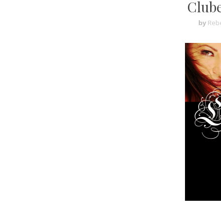
Clube
by
Rebe