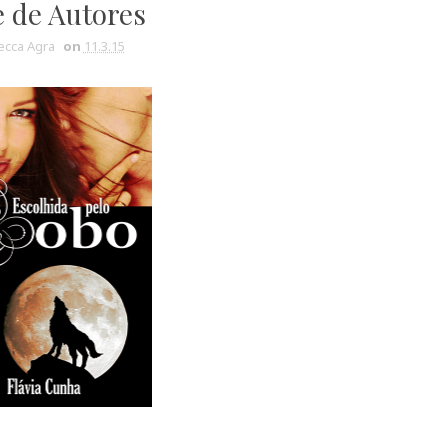
 de Autores
cca Agra
on
11.3.15