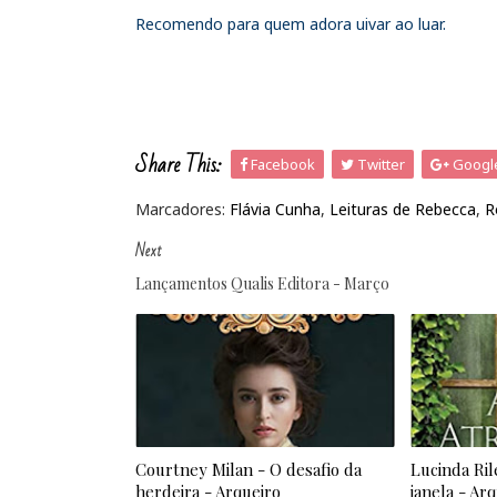
Recomendo para quem adora uivar ao luar.
Share This:
Facebook
Twitter
Googl
Marcadores:
Flávia Cunha
,
Leituras de Rebecca
,
R
Next
Lançamentos Qualis Editora - Março
Courtney Milan - O desafio da
Lucinda Ril
herdeira - Arqueiro
janela - Ar