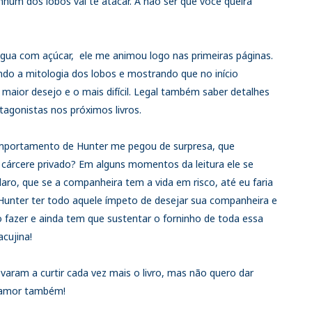
nhum dos lobos vai te atacar. A não ser que você queira
gua com açúcar, ele me animou logo nas primeiras páginas.
ndo a mitologia dos lobos e mostrando que no início
eu maior desejo e o mais difícil. Legal também saber detalhes
tagonistas nos próximos livros.
omportamento de Hunter me pegou de surpresa, que
cárcere privado? Em alguns momentos da leitura ele se
aro, que se a companheira tem a vida em risco, até eu faria
 Hunter ter todo aquele ímpeto de desejar sua companheira e
 fazer e ainda tem que sustentar o forninho de toda essa
cujina!
varam a curtir cada vez mais o livro, mas não quero dar
o amor também!