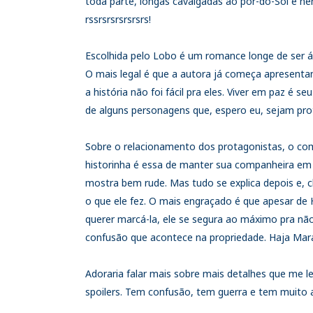
toda parte, longas cavalgadas ao pôr-do-Sol e ne
rssrsrsrsrsrsrs!
Escolhida pelo Lobo é um romance longe de ser á
O mais legal é que a autora já começa apresenta
a história não foi fácil pra eles. Viver em paz é s
de alguns personagens que, espero eu, sejam pro
Sobre o relacionamento dos protagonistas, o c
historinha é essa de manter sua companheira em 
mostra bem rude. Mas tudo se explica depois e, cl
o que ele fez. O mais engraçado é que apesar de
querer marcá-la, ele se segura ao máximo pra não
confusão que acontece na propriedade. Haja Mara
Adoraria falar mais sobre mais detalhes que me le
spoilers. Tem confusão, tem guerra e tem muit