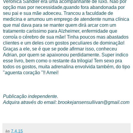
Verônica Sandler era uma acompanhante de luxo. Não por
opção mas por necessidade,quando fora abandonada por
seu pai e sua mãe adoeceu. Trancou a faculdade de
medicina e arrumou um emprego de atendente numa clínica
que mal dava para se manter quem dirá arcar com um
tratamento caríssimo para Alzheimer, enfermidade que
corroía o cérebro de sua mãe! Tinha poucos mas abastados
clientes e um deles com gostos peculiares de dominação!
Graças a ele, se é que se pode afirmar isso, conheceu
Adrian, por quem se apaixonou perdidamente. Super indico
esse livro, bem como o restante da trilogia! Tem sexo pra
todos os gostos, muita adrenalina envolvida também, do tipo
"aguenta coração "!! Amei!
Publicação independente.
Adquira através do email: brookejansensullivan@gmail.com
às
7.4.15