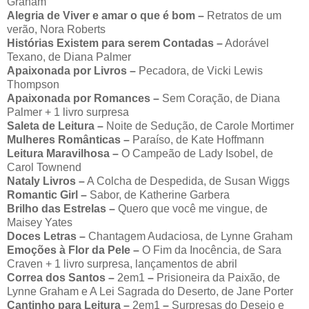
Graham
Alegria de Viver e amar o que é bom –
Retratos de um
verão, Nora Roberts
Histórias Existem para serem Contadas –
Adorável
Texano, de Diana Palmer
Apaixonada por Livros
–
Pecadora, de Vicki Lewis
Thompson
Apaixonada por Romances –
Sem Coração, de Diana
Palmer + 1 livro surpresa
Saleta de Leitura –
Noite de Sedução, de Carole Mortimer
Mulheres Românticas –
Paraíso, de Kate Hoffmann
Leitura Maravilhosa –
O Campeão de Lady Isobel, de
Carol Townend
Nataly Livros –
A Colcha de Despedida, de Susan Wiggs
Romantic Girl –
Sabor, de Katherine Garbera
Brilho das Estrelas –
Quero que você me vingue, de
Maisey Yates
Doces Letras –
Chantagem Audaciosa, de Lynne Graham
Emoções à Flor da Pele –
O Fim da Inocência, de Sara
Craven + 1 livro surpresa, lançamentos de abril
Correa dos Santos –
2em1
–
Prisioneira da Paixão, de
Lynne Graham e A Lei Sagrada do Deserto, de Jane Porter
Cantinho para Leitura –
2em1
–
Surpresas do Desejo e