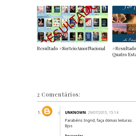
Resultado #SorteioAmorNacional
#Resultado 
Quatro Est
2 Comentários:
UNKNOWN
29/07/2015, 15:14
Parabéns Ingrid, faça ótimas leituras.
Bjss
Responder