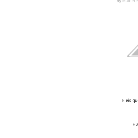
by
Mulhere
E eis qu
E 