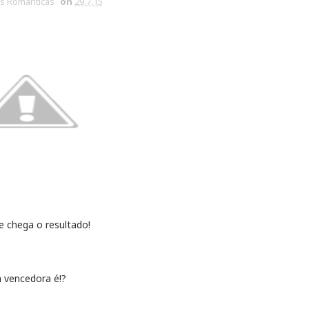
s Românticas
on
29.7.15
e chega o resultado!
a vencedora é!?