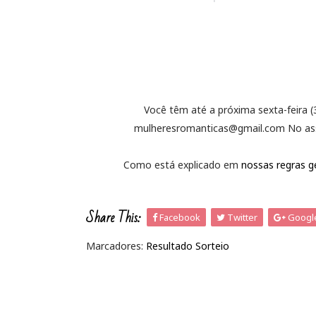
Você têm até a próxima sexta-feira (
mulheresromanticas@gmail.com No assu
Como está explicado em
nossas regras ge
Share This:
Facebook
Twitter
Googl
Marcadores:
Resultado Sorteio