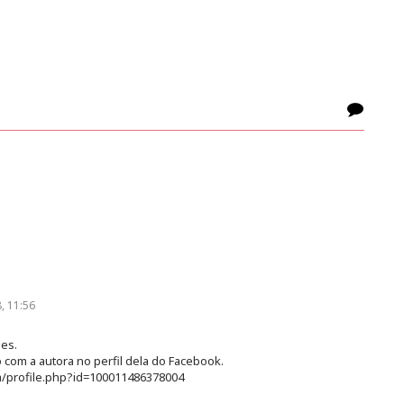
, 11:56
es.
 com a autora no perfil dela do Facebook.
/profile.php?id=100011486378004