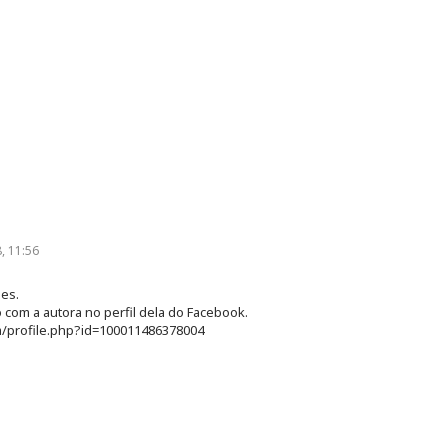
, 11:56
es.
 com a autora no perfil dela do Facebook.
/profile.php?id=100011486378004