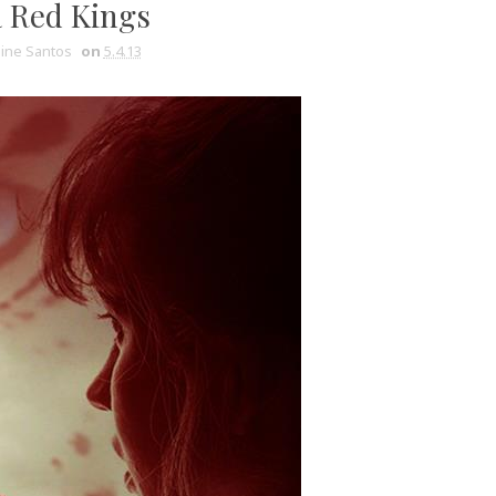
 Red Kings
line Santos
on
5.4.13