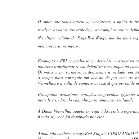
O amor que todos esperavam acontecer, a união de tr
rovdyrs, os ódios que explodem, os caminhos que se def
No último volume da Saga Red Kings, não há mais segr
permanecerá inconfesso.
Enquanto o FBI empenha-se em descobrir o assassino qu
natureza transformar-se em definitivo e seu papel na co
Os mitos caem, os heróis se desfazem e a verdade vem à
o tempo para conseguir um acordo de paz com os vamp
Vermelhos e a volta de vampiro ancestral que povoa de m
Psicopatas, assassinos, corações enegrecidos, gigantes
neste livro, abrindo caminho para uma nova realidade.
A Dama Vermelha, aquela em cuja vida reside a esperança
Renda-se, você foi dominado por eles.
Ainda não conhece a saga Red Kings?! COMO ASSIM?!
Nós já lemos os dois primeiros, confiram as resenhas
AQU