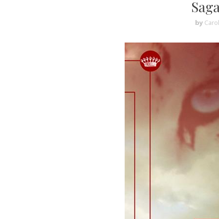
Saga
by
Caro