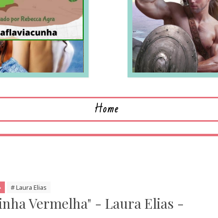
LEIA MAIS
L
Home
# Laura Elias
inha Vermelha" - Laura Elias -