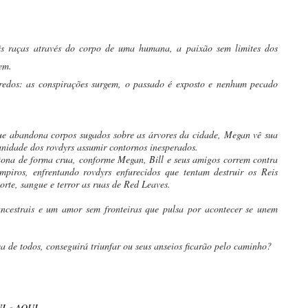
ês raças através do corpo de uma hum
ana, a paixão sem limites dos
inem.
edos: as conspirações surgem, o passado é exposto e nenhum pecado
e abandona corpos sugados sobre as árvores da cidade, Megan vê sua
munidade dos rovdyrs assumir contornos inesperados.
 tona de forma crua, conforme Megan, Bill e seus amigos correm contra
iros, enfrentando rovdyrs enfurecidos que tentam destruir os Reis
orte, sangue e terror as ruas de Red Leaves.
 ancestrais e um amor sem fronteiras que pulsa por acontecer se unem
 de todos, conseguirá triunfar ou seus anseios ficarão pelo caminho?
I
e
AQUI