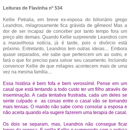
Leituras de Flavinha nº 534
Kellie Petralia, em breve ex-esposa do bilionário grego
Leandros, milagrosamente fica grávida de gêmeos! Mas a
dor de ser incapaz de conceber por tanto tempo fora um
preço alto demais. Quando Kellie surpreende Leandros com
a maravilhosa notícia, já é tarde, pois o divórcio está
próximo. Entretanto, Leandros tem outras ideias… Embora
quase separados, ele sabe que pertencem um ao outro, e
fará o que for preciso para salvar seu casamento. Incluindo
convencer Kellie de que milagres acontecem mais de uma
vez na mesma família…
Essa história é bem fofa e bem verossímil. Pense em um
casal que está tentando a todo custo ter um filho através de
inseminação. A cada tentativa frustrada, cada um deles se
sente culpado e as coisas entre o casal vão se tornando
mais tensas. O marido não sabe como consolar a esposa e
não aceita quando ela sugere fazerem uma terapia de casal.
Os dois se separam, mas, Leandros não consegue ficar
longe da esposa. E então Kellie o surpreende com a noticia