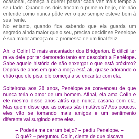
ocasional, começa a querer passar cada vez mais tempo a
seu lado. Quando os dois trocam o primeiro beijo, ele não
entende como nunca pôde ver o que sempre esteve bem à
sua frente.
No entanto, quando fica sabendo que ela guarda um
segredo ainda maior que o seu, precisa decidir se Penelope
é sua maior ameaça ou a promessa de um final feliz.
Ah, o Colin! O mais encantador dos
Bridgerton. É difícil ter
raiva dele por ter demorado tanto em descobrir a Penélope.
Sabe aquele história de não enxergar o que está próximo?
Depois de anos em que a moça está ali, quase adorando o
chão que ele pisa, ele começa a se encantar com ela.
Solteirona aos 28 anos, Penélope se convenceu de que
nunca teria o amor de um homem. Afinal, ela ama Colin e
ele mesmo disse anos atrás que nunca casaria com ela.
Mas quem disse que as coisas são imutáveis? Aos poucos,
eles vão se tornando mais amigos e um sentimento
diferente vai surgindo entre eles.
– Poderia me dar um beijo? – pediu Penelope.
–
O quê? – perguntou Colin, ciente de que piscava