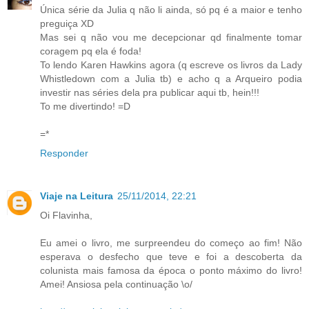
Única série da Julia q não li ainda, só pq é a maior e tenho
preguiça XD
Mas sei q não vou me decepcionar qd finalmente tomar
coragem pq ela é foda!
To lendo Karen Hawkins agora (q escreve os livros da Lady
Whistledown com a Julia tb) e acho q a Arqueiro podia
investir nas séries dela pra publicar aqui tb, hein!!!
To me divertindo! =D
=*
Responder
Viaje na Leitura
25/11/2014, 22:21
Oi Flavinha,
Eu amei o livro, me surpreendeu do começo ao fim! Não
esperava o desfecho que teve e foi a descoberta da
colunista mais famosa da época o ponto máximo do livro!
Amei! Ansiosa pela continuação \o/