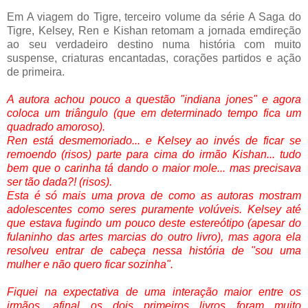
Em A viagem do Tigre, terceiro volume da série A Saga do
Tigre, Kelsey, Ren e Kishan retomam a jornada emdireção
ao seu verdadeiro destino numa história com muito
suspense, criaturas encantadas, corações partidos e ação
de primeira.
A autora achou pouco a questão "indiana jones" e agora
coloca um triângulo (que em determinado tempo fica um
quadrado amoroso).
Ren está desmemoriado... e Kelsey ao invés de ficar se
remoendo (risos) parte para cima do irmão Kishan... tudo
bem que o carinha tá dando o maior mole... mas precisava
ser tão dada?! (risos).
Esta é só mais uma prova de como as autoras mostram
adolescentes como seres puramente volúveis. Kelsey até
que estava fugindo um pouco deste estereótipo (apesar do
fulaninho das artes marcias do outro livro), mas agora ela
resolveu entrar de cabeça nessa história de "sou uma
mulher e não quero ficar sozinha".
Fiquei na expectativa de uma interação maior entre os
irmãos, afinal os dois primeiros livros foram muito