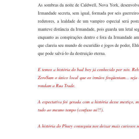
As sombras da noite de Caldwell, Nova York, desenvolve
Irmandade secreta, sem igual, formada por seis guerreir
redutores, a lealdade de um vampiro especial será post
manteve distância da Irmandade, pois guarda um letal se
enquanto as conspirações dentro e fora da Irmandade am
que clareia seu mundo de escuridão e jogos de poder, Ehl
que pode salvá-lo da destruição eterna.
E temos a história do bad boy já conhecido por nós. Rehv
ZeroSum o único local que os irmãos freqüentam... sej
rondam a Rua Trade.
A expectativa foi gerada com a história desse mestiço,
tudo ao mesmo tempo (confuso né?!).
A história do Phury conseguiu nos deixar mais curiosos 