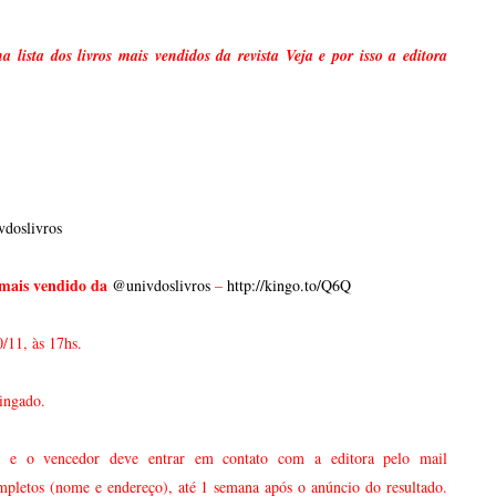
ista dos livros mais vendidos da revista Veja e por isso a editora
doslivros
mais vendido da
@univdoslivros
–
http://kingo.to/Q6Q
0/11, às 17hs.
ingado.
og e o vencedor deve entrar em contato com a editora pelo mail
mpletos (nome e endereço), até 1 semana após o anúncio do resultado.