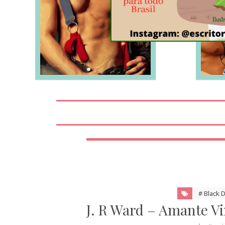
LEIA MAIS
# Black 
J. R Ward – Amante Vi