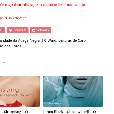
o esteja dentro das regras, a editora realizará novo sorteio.
emplar ao vencedor.
e+
Pinterest
Linkedin
andade da Adaga Negra
,
J.R. Ward
,
Leituras de Carol
,
so dos Livros
quin
 - Sirensong - O
Jenna Black - Shadowspell - O