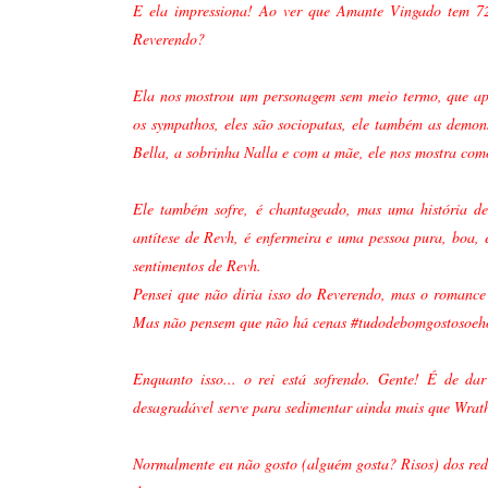
E ela impressiona! Ao ver que Amante Vingado tem 72
Reverendo?
Ela nos mostrou um personagem sem meio termo, que ape
os sympathos, eles são sociopatas, ele também as demon
Bella, a sobrinha Nalla e com a mãe, ele nos mostra co
Ele também sofre, é chantageado, mas uma história d
antítese de Revh, é enfermeira e uma pessoa pura, boa,
sentimentos de Revh.
Pensei que não diria isso do Reverendo, mas o romance
Mas não pensem que não há cenas #tudodebomgostosoehot 
Enquanto isso... o rei está sofrendo. Gente! É de d
desagradável serve para sedimentar ainda mais que Wrath
Normalmente eu não gosto (alguém gosta? Risos) dos re