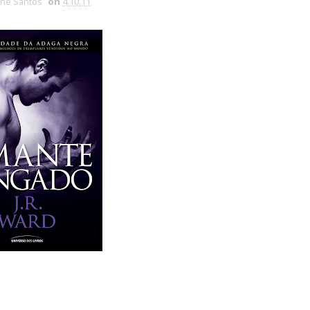
ine Santos
on
4.10.11