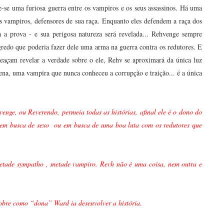
-se uma furiosa guerra entre os vampiros e os seus assassinos. Há uma
os vampiros, defensores de sua raça. Enquanto eles defendem a raça dos
a a prova - e sua perigosa natureza será revelada... Rehvenge sempre
gredo que poderia fazer dele uma arma na guerra contra os redutores. E
eaçam revelar a verdade sobre o ele, Rehv se aproximará da única luz
ena, uma vampira que nunca conheceu a corrupção e traição... é a única
enge, ou Reverendo, permeia todas as histórias, afinal ele é o dono do
a em busca de sexo ou em busca de uma boa luta com os redutores que
 metade sympatho , metade vampiro. Revh não é uma coisa, nem outra e
sobre como “dona” Ward ia desenvolver a história.