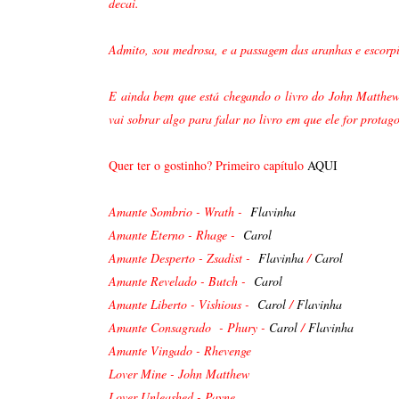
decai.
Admito, sou medrosa, e a passagem das aranhas e escorp
E ainda bem que está chegando o livro do John Matthew, 
vai sobrar algo para falar no livro em que ele for protag
Quer ter o gostinho? Primeiro capítulo
AQUI
Amante Sombrio - Wrath -
Flavinha
Amante Eterno - Rhage -
Carol
Amante Desperto - Zsadist -
Flavinha
/
Carol
Amante Revelado - Butch -
Carol
Amante Liberto - Vishious -
Carol
/
Flavinha
Amante Consagrado - Phury -
Carol
/
Flavinha
Amante Vingado - Rhevenge
Lover Mine - John Matthew
Lover Unleashed - Payne