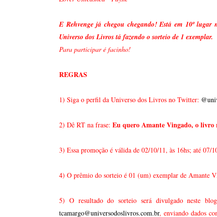
E Rehvenge já chegou chegando! Está em 10º lugar na l
Universo dos Livros tá fazendo o sorteio de 1 exemplar.
Para participar é facinho!
REGRAS
1) Siga o perfil da Universo dos Livros no Twitter:
@univ
Eu quero Amante Vingado, o livro 
2) Dê RT na frase:
3) Essa promoção é válida de 02/10/11, às 16hs; até 07/1
4) O prêmio do sorteio é 01 (um) exemplar de Amante V
5) O resultado do sorteio será divulgado neste bl
tcamargo@universodoslivros.com.br
, enviando dados co