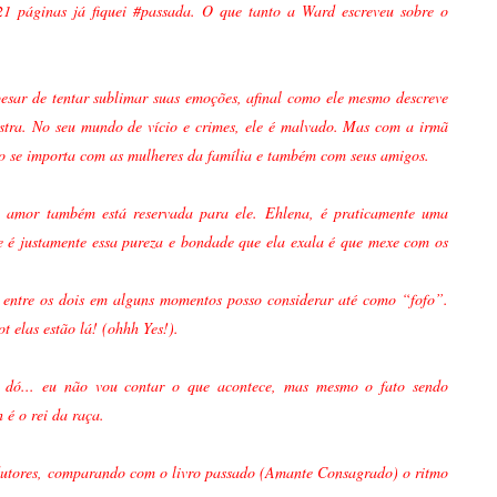
1 páginas já fiquei #passada. O que tanto a Ward escreveu sobre o
sar de tentar sublimar suas emoções, afinal como ele mesmo descreve
stra. No seu mundo de vício e crimes, ele é malvado. Mas com a irmã
mo se importa com as mulheres da família e também com seus amigos.
e amor também está reservada para ele. Ehlena, é praticamente uma
 e é justamente essa pureza e bondade que ela exala é que mexe com os
 entre os dois em alguns momentos posso considerar até como “fofo”.
elas estão lá! (ohhh Yes!).
ar dó... eu não vou contar o que acontece, mas mesmo o fato sendo
 é o rei da raça.
dutores, comparando com o livro passado (Amante Consagrado) o ritmo