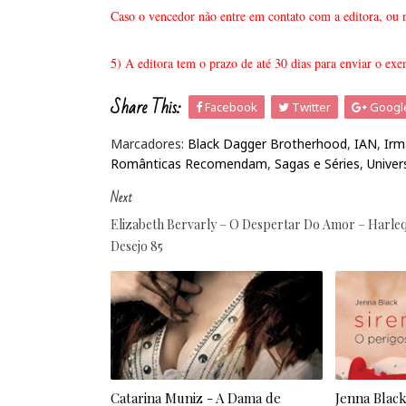
Caso o vencedor não entre em contato com a editora, ou nã
5) A editora tem o prazo de até 30 dias para enviar o ex
Share This:
Facebook
Twitter
Googl
Marcadores:
Black Dagger Brotherhood
,
IAN
,
Irm
Românticas Recomendam
,
Sagas e Séries
,
Univer
Next
Elizabeth Bervarly – O Despertar Do Amor – Harle
Desejo 85
Catarina Muniz - A Dama de
Jenna Black