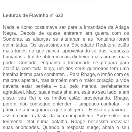
Leituras de Flavinha nº 632
Nada é como costumava ser para a Irmandade da Adaga
Negra. Depois de quase entrarem em guerra com os
Sombras, as alianças se alteraram e as fronteiras foram
delimitadas. Os assassinos da Sociedade Redutora estão
mais fortes do que nunca, aproveitando-se das fraquezas
humanas a fim de obterem mais dinheiro, mais armas, mais
poder. Contudo, enquanto a Irmandade se prepara para
atacá-la com toda força, um dos seus guerreiros tem uma
batalha íntima para combater… Para Rhage, o Irmão com os
maiores apetites, mas também com o maior coração, a vida
deveria estar perfeita – ou, pelo menos, perfeitamente
agradável. Mary, sua amada shellan, está ao seu lado; além
disso, seu Rei e os Irmãos estão prosperando. Rhage,
porém, não consegue entender – tampouco controlar – o
pânico e a insegurança que o afligem… E isso o apavora –
assim como o afasta da sua companheira. Após sofrer um
ferimento letal numa batalha, Rhage necessita reavaliar
suas prioridades. Quando a resposta surge, abala o seu