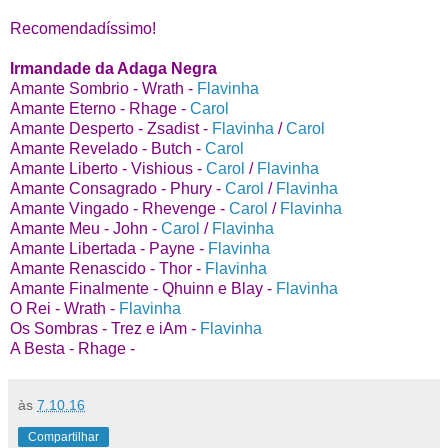
Recomendadíssimo!
Irmandade da Adaga Negra
Amante Sombrio - Wrath -
Flavinha
Amante Eterno - Rhage -
Carol
Amante Desperto - Zsadist -
Flavinha
/
Carol
Amante Revelado - Butch -
Carol
Amante Liberto - Vishious -
Carol
/
Flavinha
Amante Consagrado - Phury -
Carol
/
Flavinha
Amante Vingado - Rhevenge -
Carol
/
Flavinha
Amante Meu - John -
Carol
/
Flavinha
Amante Libertada - Payne -
Flavinha
Amante Renascido - Thor -
Flavinha
Amante Finalmente - Qhuinn e Blay -
Flavinha
O Rei -
Wrath -
Flavinha
Os Sombras - Trez e iAm -
Flavinha
A Besta - Rhage -
às
7.10.16
Compartilhar