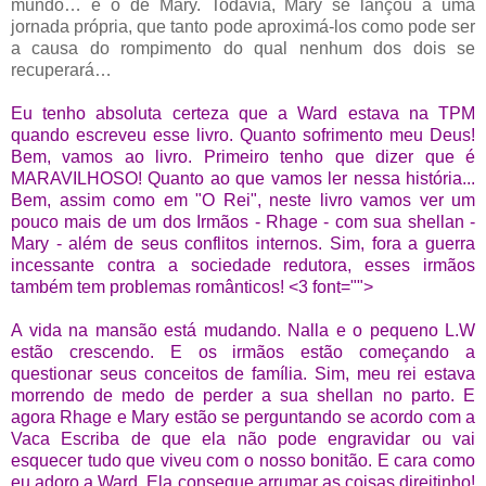
mundo… e o de Mary. Todavia, Mary se lançou a uma
jornada própria, que tanto pode aproximá-los como pode ser
a causa do rompimento do qual nenhum dos dois se
recuperará…
Eu tenho absoluta certeza que a Ward estava na TPM
quando escreveu esse livro. Quanto sofrimento meu Deus!
Bem, vamos ao livro. Primeiro tenho que dizer que é
MARAVILHOSO! Quanto ao que vamos ler nessa história...
Bem, assim como em "O Rei", neste livro vamos ver um
pouco mais de um dos Irmãos - Rhage - com sua shellan -
Mary - além de seus conflitos internos. Sim, fora a guerra
incessante contra a sociedade redutora, esses irmãos
também tem problemas românticos! <3 font="">
A vida na mansão está mudando. Nalla e o pequeno L.W
estão crescendo. E os irmãos estão começando a
questionar seus conceitos de família. Sim, meu rei estava
morrendo de medo de perder a sua shellan no parto. E
agora Rhage e Mary estão se perguntando se acordo com a
Vaca Escriba de que ela não pode engravidar ou vai
esquecer tudo que viveu com o nosso bonitão. E cara como
eu adoro a Ward. Ela consegue arrumar as coisas direitinho!